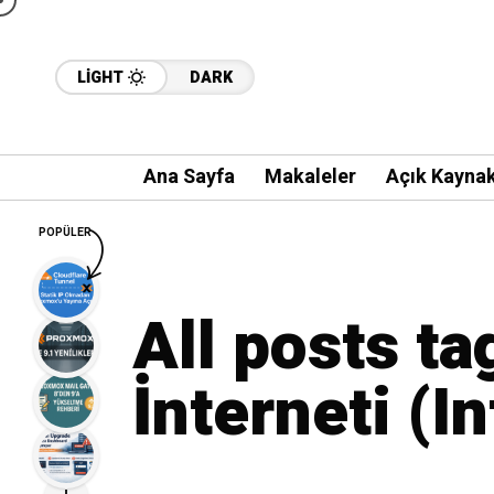
LIGHT
DARK
Ana Sayfa
Makaleler
Açık Kayna
POPÜLER
All posts t
İnterneti (I