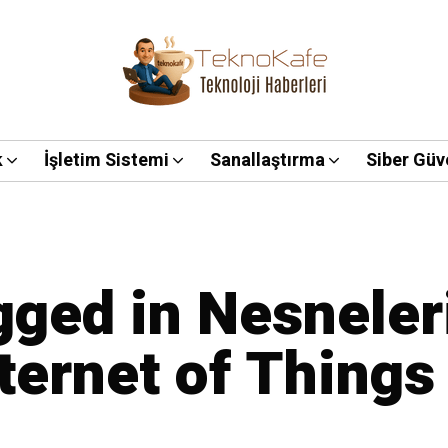
k
İşletim Sistemi
Sanallaştırma
Siber Güv
agged in Nesneler
nternet of Things