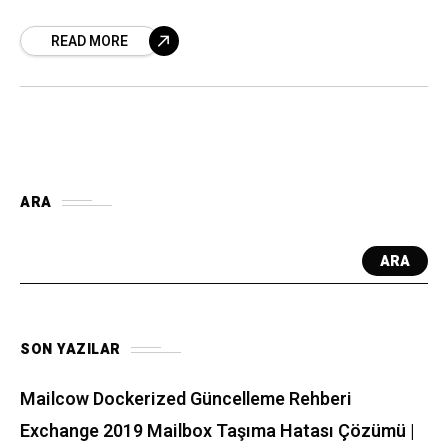
ve SEO (Arama Motoru Optimizasyonu)
READ MORE
yapmak, web sitenizin daha fazla trafik
çekmesine ve daha
ARA
ARA
SON YAZILAR
Mailcow Dockerized Güncelleme Rehberi
Exchange 2019 Mailbox Taşıma Hatası Çözümü |