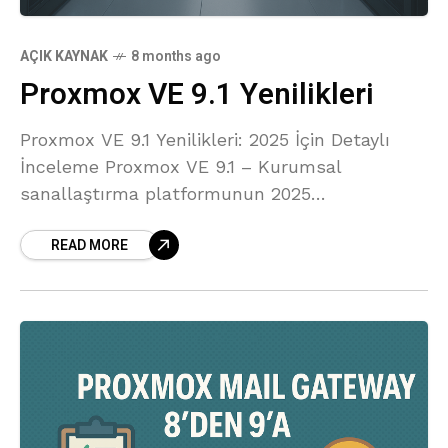
AÇIK KAYNAK
8 months ago
Proxmox VE 9.1 Yenilikleri
Proxmox VE 9.1 Yenilikleri: 2025 İçin Detaylı
İnceleme Proxmox VE 9.1 – Kurumsal
sanallaştırma platformunun 2025
güncellemesi Proxmox VE 9.1, Debian 13.2
READ MORE
tabanı, Linux 6.17.2 çekirdeği, güncel QEMU,
LXC, ZFS