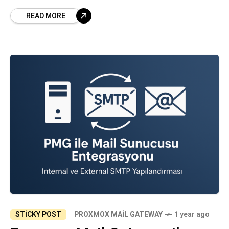
yenilikler, güvenlik güncellemeleri ve
READ MORE
performans iyileştirmeleri sunuyor. Peki,
Proxmox VE 8.3’ten
STICKY POST
PROXMOX MAIL GATEWAY
1 year ago