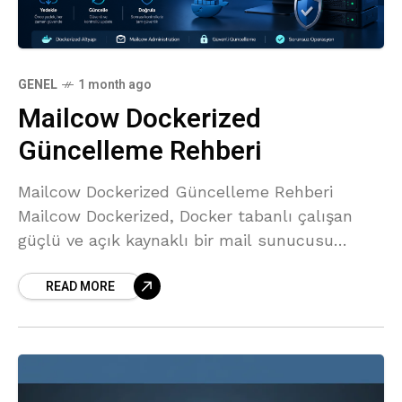
GENEL
1 month ago
Mailcow Dockerized
Güncelleme Rehberi
Mailcow Dockerized Güncelleme Rehberi
Mailcow Dockerized, Docker tabanlı çalışan
güçlü ve açık kaynaklı bir mail sunucusu
çözümüdür. Sistem güvenliği, hata
READ MORE
düzeltmeleri ve yeni özelliklerden yararlanmak
için Mailcow’un düzenli olarak güncellenmesi