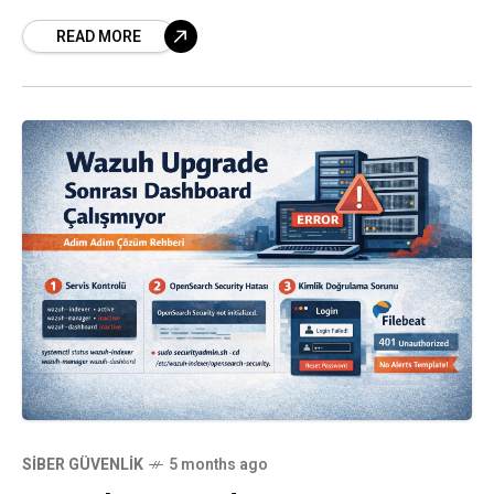
sırasında karşılaşılan disk dolma, move
READ MORE
request hataları ve database mount
problemleri sistem yöneticilerinin
SIBER GÜVENLIK
5 months ago