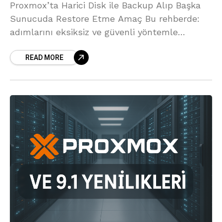
Proxmox’ta Harici Disk ile Backup Alıp Başka
Sunucuda Restore Etme Amaç Bu rehberde:
adımlarını eksiksiz ve güvenli yöntemle
anlatacağız. Bu yöntem özellikle: senaryoları
READ MORE
için idealdir.
PRX-1 ÜZERİNDE BACKUP
ALMA