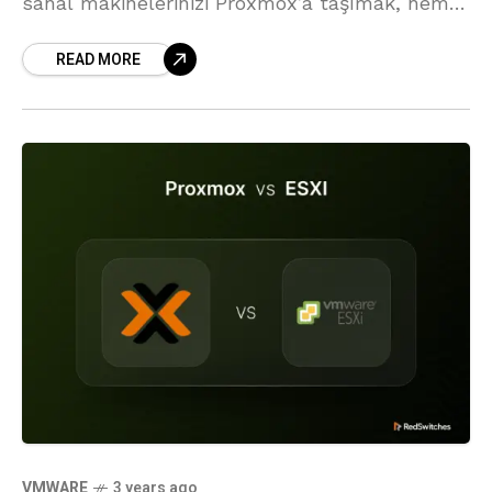
sanal makinelerinizi Proxmox’a taşımak, hem
maliyet hem de esneklik açısından önemli
READ MORE
avantajlar sağlar. Ancak migration işleminin
problemsiz geçmesi, veri
VMWARE
3 years ago