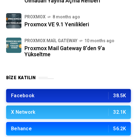
Olmadan Yayına Açma Rehberi
PROXMOX
8 months ago
Proxmox VE 9.1 Yenilikleri
PROXMOX MAIL GATEWAY
10 months ago
Proxmox Mail Gateway 8’den 9’a
Yükseltme
BIZE KATILIN
Facebook
38.5K
X Network
32.1K
Behance
56.2K