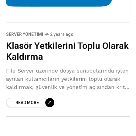
SERVER YÖNETIMI
2 years ago
Klasör Yetkilerini Toplu Olarak
Kaldırma
File Server üzerinde dosya sunucularında işten
ayrılan kullanıcıların yetkilerini toplu olarak
kaldırmak, güvenlik ve yönetim açısından kritik
öneme sahiptir. Bu makalede, PowerShell
READ MORE
kullanarak bu işlemi nasıl
otomatikleştirebileceğinizi adım adım
anlatacağım.