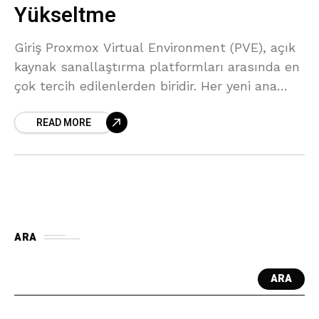
Yükseltme
Giriş Proxmox Virtual Environment (PVE), açık
kaynak sanallaştırma platformları arasında en
çok tercih edilenlerden biridir. Her yeni ana
sürüm, gelişmiş güvenlik, performans ve yeni
READ MORE
özellikler ile gelir.Proxmox VE 9, Debian
ARA
ARA