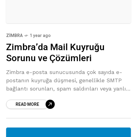
ZIMBRA
1 year ago
Zimbra’da Mail Kuyruğu
Sorunu ve Çözümleri
Zimbra e-posta sunucusunda çok sayıda e-
postanın kuyruğa düşmesi, genellikle SMTP
bağlantı sorunları, spam saldırıları veya yanlış
yapılandırmalardan kaynaklanabilir. Bu
READ MORE
makalemde, büyük e-posta kuyruklarını
temizleme ve gelecekte benzer sorunları
önleme adımları