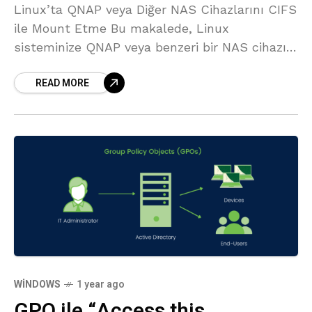
Linux’ta QNAP veya Diğer NAS Cihazlarını CIFS
ile Mount Etme Bu makalede, Linux
sisteminize QNAP veya benzeri bir NAS cihazını
CIFS (Common Internet File System)
READ MORE
protokolü kullanarak nasıl bağlayacağınızı
(mount
WINDOWS
1 year ago
GPO ile “Access this