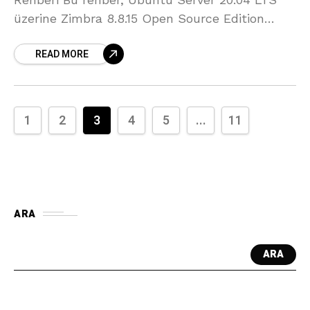
üzerine Zimbra 8.8.15 Open Source Edition
(OSE) kurulumunu adım adım açıklamaktadır.
READ MORE
Zimbra, güçlü bir e-posta sunucusu ve
1
2
3
4
5
...
11
ARA
ARA