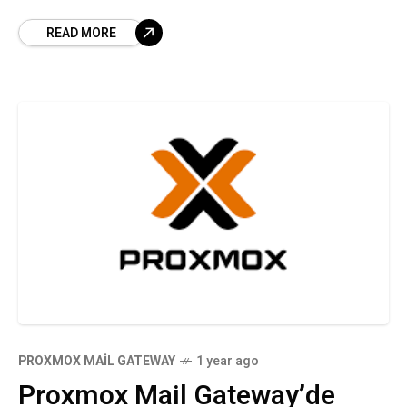
Directory hesap/grup değişiklikleri, başarısız
READ MORE
oturum açma girişimleri ve kritik sistem
olaylarını nasıl izleyeceğinizi
PROXMOX MAIL GATEWAY
1 year ago
Proxmox Mail Gateway’de