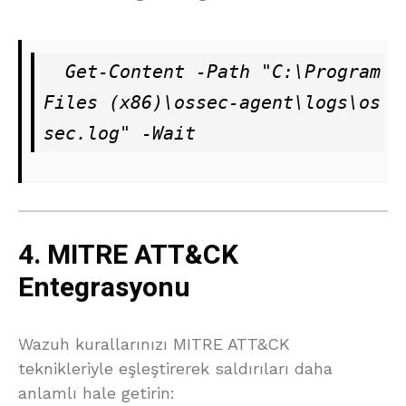
  Get-Content -Path "C:\Program 
Files (x86)\ossec-agent\logs\os
sec.log" -Wait
4. MITRE ATT&CK
Entegrasyonu
Wazuh kurallarınızı MITRE ATT&CK
teknikleriyle eşleştirerek saldırıları daha
anlamlı hale getirin: