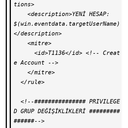
tions>

    <description>YENİ HESAP: 
$(win.eventdata.targetUserName)
</description>

    <mitre>

      <id>T1136</id> <!-- Creat
e Account -->

    </mitre>

  </rule>

  <!--############### PRIVILEGE
D GRUP DEĞİŞİKLİKLERİ #########
######-->
