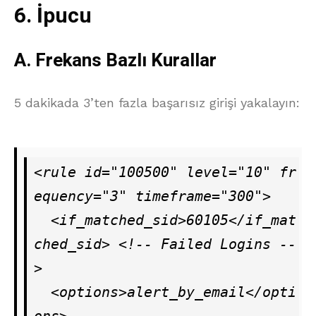
6. İpucu
A. Frekans Bazlı Kurallar
5 dakikada 3’ten fazla başarısız girişi yakalayın:
<rule id="100500" level="10" fr
equency="3" timeframe="300">

  <if_matched_sid>60105</if_mat
ched_sid> <!-- Failed Logins --
>

  <options>alert_by_email</opti
ons>
