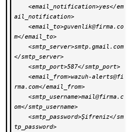
    <email_notification>yes</em
ail_notification>

    <email_to>
guvenlik@firma.co
m
</email_to>

    <smtp_server>smtp.gmail.com
</smtp_server>

    <smtp_port>587</smtp_port>

    <email_from>
wazuh-alerts@fi
rma.com
</email_from>

    <smtp_username>
mail@firma.c
om
</smtp_username>

    <smtp_password>Şifreniz</sm
tp_password>
