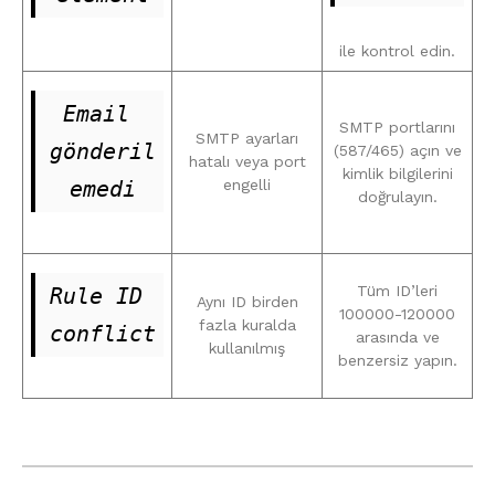
ile kontrol edin.
Email 
SMTP portlarını
SMTP ayarları
gönderil
(587/465) açın ve
hatalı veya port
kimlik bilgilerini
emedi
engelli
doğrulayın.
Tüm ID’leri
Rule ID 
Aynı ID birden
100000-120000
fazla kuralda
conflict
arasında ve
kullanılmış
benzersiz yapın.