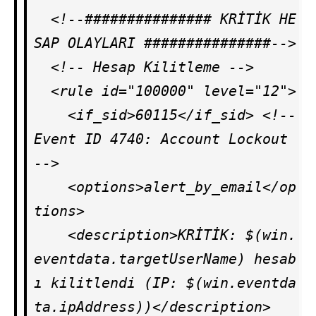
  <!--############### KRİTİK HE
SAP OLAYLARI ###############-->

  <!-- Hesap Kilitleme -->

  <rule id="100000" level="12">

    <if_sid>60115</if_sid> <!-- 
Event ID 4740: Account Lockout 
-->

    <options>alert_by_email</op
tions>

    <description>KRİTİK: $(win.
eventdata.targetUserName) hesab
ı kilitlendi (IP: $(win.eventda
ta.ipAddress))</description>
