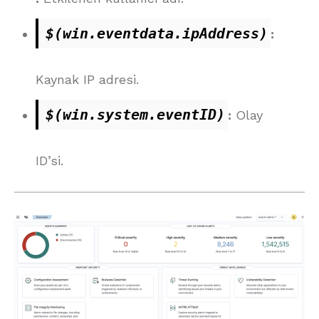
$(win.eventdata.ipAddress)
:
Kaynak IP adresi.
$(win.system.eventID)
:
Olay
ID’si.