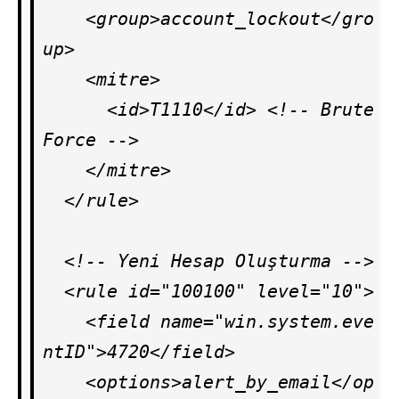
    <group>account_lockout</gro
up>

    <mitre>

      <id>T1110</id> <!-- Brute 
Force -->

    </mitre>

  </rule>

  <!-- Yeni Hesap Oluşturma -->

  <rule id="100100" level="10">

    <field name="win.system.eve
ntID">4720</field>

    <options>alert_by_email</op