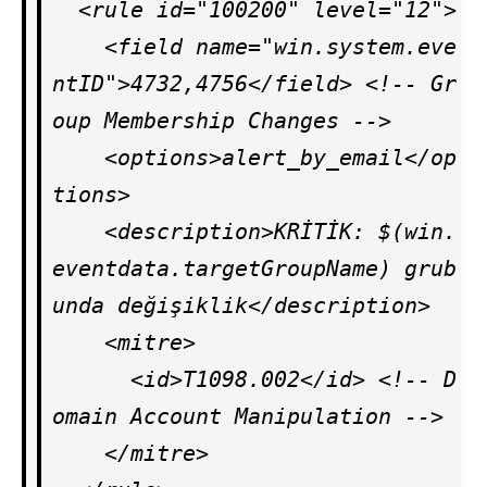
  <rule id="100200" level="12">

    <field name="win.system.eve
ntID">4732,4756</field> <!-- Gr
oup Membership Changes -->

    <options>alert_by_email</op
tions>

    <description>KRİTİK: $(win.
eventdata.targetGroupName) grub
unda değişiklik</description>

    <mitre>

      <id>T1098.002</id> <!-- D
omain Account Manipulation -->

    </mitre>
