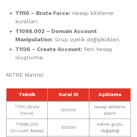
T1110 – Brute Force:
Hesap kilitleme
kuralları.
T1098.002 – Domain Account
Manipulation:
Grup üyelik değişiklikleri.
T1136 – Create Account:
Yeni hesap
oluşturma.
MITRE Matrisi:
Teknik
Kural ID
Açıklama
T1110 (Brute
Hesap kilitleme
100000
Force)
alarmı
T1098.002
Admin grubu
100200
(Account Manip)
değişikliği