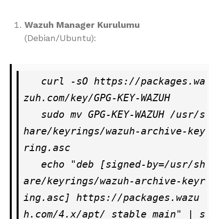
Wazuh Manager Kurulumu
(Debian/Ubuntu):
   curl -sO https://packages.wa
zuh.com/key/GPG-KEY-WAZUH

   sudo mv GPG-KEY-WAZUH /usr/s
hare/keyrings/wazuh-archive-key
ring.asc

   echo "deb [signed-by=/usr/sh
are/keyrings/wazuh-archive-keyr
ing.asc] https://packages.wazu
h.com/4.x/apt/ stable main" | s