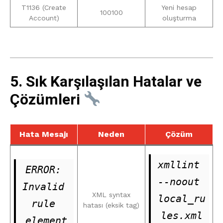
T1136 (Create
Yeni hesap
100100
Account)
oluşturma
5. Sık Karşılaşılan Hatalar ve
Çözümleri
Hata Mesajı
Neden
Çözüm
xmllint 
ERROR: 
--noout 
Invalid 
XML syntax
local_ru
rule 
hatası (eksik tag)
les.xml
element