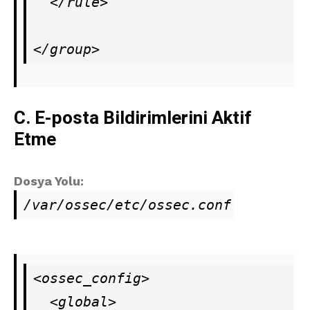
  </rule>

</group>
C. E-posta Bildirimlerini Aktif
Etme
Dosya Yolu:
/var/ossec/etc/ossec.conf
<ossec_config>

  <global>
