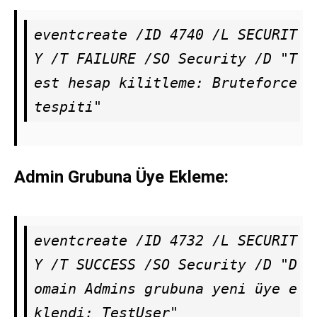
eventcreate /ID 4740 /L SECURIT
Y /T FAILURE /SO Security /D "T
est hesap kilitleme: Bruteforce 
tespiti"
Admin Grubuna Üye Ekleme:
eventcreate /ID 4732 /L SECURIT
Y /T SUCCESS /SO Security /D "D
omain Admins grubuna yeni üye e
klendi: TestUser"