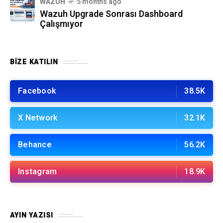
WAZUH
5 months ago
Wazuh Upgrade Sonrası Dashboard
Çalışmıyor
BIZE KATILIN
Facebook
38.5K
X Network
32.1K
Behance
56.2K
Instagram
18.9K
AYIN YAZISI