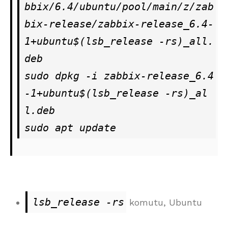
bbix/6.4/ubuntu/pool/main/z/zab
bix-release/zabbix-release_6.4-
1+ubuntu$(lsb_release -rs)_all.
deb

sudo dpkg -i zabbix-release_6.4
-1+ubuntu$(lsb_release -rs)_al
l.deb

sudo apt update
lsb_release -rs
komutu, Ubuntu