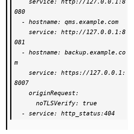
    service: http://127.0.0.1:8
080

  - hostname: qms.example.com

    service: http://127.0.0.1:8
081

  - hostname: backup.example.co
m

    service: https://127.0.0.1:
8007

    originRequest:

      noTLSVerify: true

  - service: http_status:404