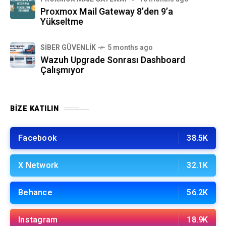
Proxmox Mail Gateway 8’den 9’a
Yükseltme
SIBER GÜVENLIK
5 months ago
Wazuh Upgrade Sonrası Dashboard
Çalışmıyor
BIZE KATILIN
Facebook
38.5K
X Network
32.1K
Behance
56.2K
Instagram
18.9K