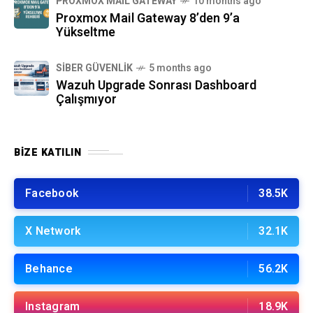
PROXMOX MAIL GATEWAY
10 months ago
Proxmox Mail Gateway 8’den 9’a
Yükseltme
SIBER GÜVENLIK
5 months ago
Wazuh Upgrade Sonrası Dashboard
Çalışmıyor
BIZE KATILIN
Facebook
38.5K
X Network
32.1K
Behance
56.2K
Instagram
18.9K