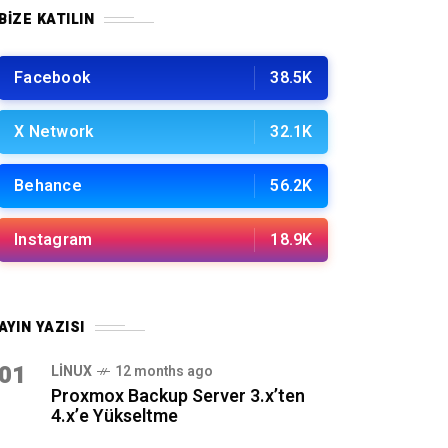
BIZE KATILIN
Facebook
38.5K
X Network
32.1K
Behance
56.2K
Instagram
18.9K
AYIN YAZISI
01
LINUX
12 months ago
Proxmox Backup Server 3.x’ten
4.x’e Yükseltme